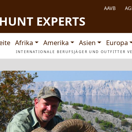
AAVB
AG
HUNT EXPERTS
tnavigation
eite
Afrika
Amerika
Asien
Europa
INTERNATIONALE BERUFSJÄGER UND OUTFITTER VE