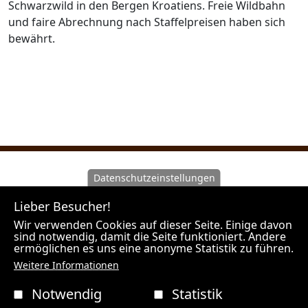
Schwarzwild in den Bergen Kroatiens. Freie Wildbahn
und faire Abrechnung nach Staffelpreisen haben sich
bewährt.
Datenschutzeinstellungen
Wir machen Sie darauf aufmerksam, dass Hunt Experts
Lieber Besucher!
als Vermittler agiert und nicht Veranstalter der
angebotenen Reisen ist. Unsere Outfitter sind
Wir verwenden Cookies auf dieser Seite. Einige davon
sind notwendig, damit die Seite funktioniert. Andere
Veranstalter der Jagdreisen und es gelten die Rechte
ermöglichen es uns eine anonyme Statistik zu führen.
des jeweiligen Landes in welchem der Outfitter seinen
Weitere Informationen
Firmensitz hat.
Notwendig
Statistik
HUNT EXPERTS / BÜRO WIEN / Spechtgasse 4 / 2384