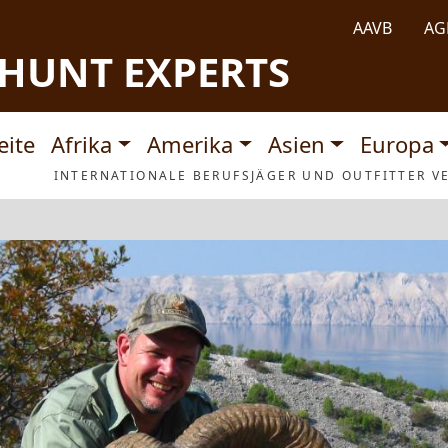
AAVB
AG
HUNT EXPERTS
tnavigation
eite
Afrika
Amerika
Asien
Europa
INTERNATIONALE BERUFSJÄGER UND OUTFITTER VE