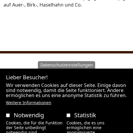
auf Auer-, Birk-, Haselhahn und Co.
Datenschutzeinstellungen
Wir machen Sie darauf aufmerksam, dass Hunt Experts
Lieber Besucher!
als Vermittler agiert und nicht Veranstalter der
angebotenen Reisen ist. Unsere Outfitter sind
Wir verwenden Cookies auf dieser Seite. Einige davon
sind notwendig, damit die Seite funktioniert. Andere
Veranstalter der Jagdreisen und es gelten die Rechte
ermöglichen es uns eine anonyme Statistik zu führen.
des jeweiligen Landes in welchem der Outfitter seinen
Weitere Informationen
Firmensitz hat.
Notwendig
Statistik
HUNT EXPERTS / BÜRO WIEN / Spechtgasse 4 / 2384
Cookies, die für die Funktion
Cookies, die es uns
Breitenfurt bei Wien
der Seite unbedingt
ermöglichen eine
notwendig sind.
anonymisierte